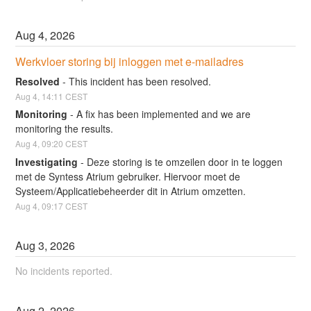
Aug
4
,
2026
Werkvloer storing bij inloggen met e-mailadres
Resolved
-
This incident has been resolved.
Aug
4
,
14:11
CEST
Monitoring
-
A fix has been implemented and we are 
monitoring the results.
Aug
4
,
09:20
CEST
Investigating
-
Deze storing is te omzeilen door in te loggen 
met de Syntess Atrium gebruiker. Hiervoor moet de 
Systeem/Applicatiebeheerder dit in Atrium omzetten.
Aug
4
,
09:17
CEST
Aug
3
,
2026
No incidents reported.
Aug
2
,
2026