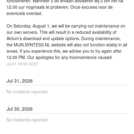
functioneren. Wanneer u dit ervaart adviseren wij u om het na 
12.00 uur nogmaals te proberen. Onze excuses voor de 
eventuele overlast. 
On Saturday, August 1, we will be carrying out maintenance on 
our own servers. This will result in a reduced availability of 
Atrium's download and update options. During maintenance, 
the MIJN.SYNTESS.NL website will also not function stably in all 
areas. If you experience this, we advise you to try again after 
12.00 PM. Our apologies for any inconvenience caused.
Jul
31
,
09:00
CEST
Jul
31
,
2026
No incidents reported.
Jul
30
,
2026
No incidents reported.